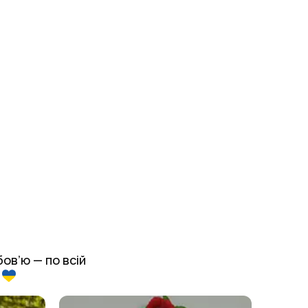
ов’ю — по всій
у