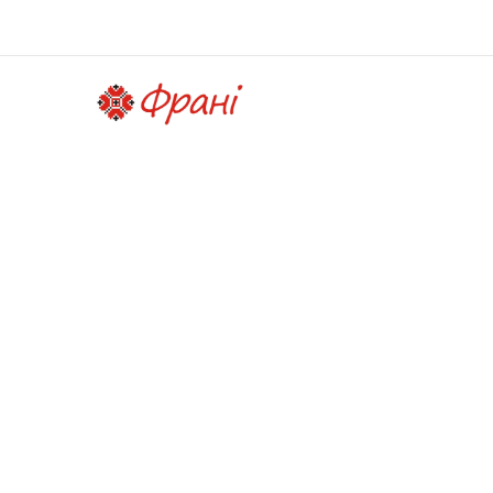
ЕКСКЛЮЗИ
ВИШИВАН
Ми створюємо вишиванки з любов’ю до тр