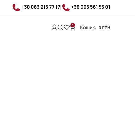
+38 063 215 77 17
+38 095 561 55 01
0
Кошик:
0
ГРН