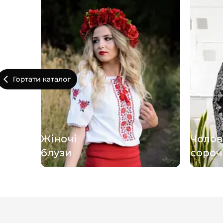
Жіночі
Чолов
блузи
сороч