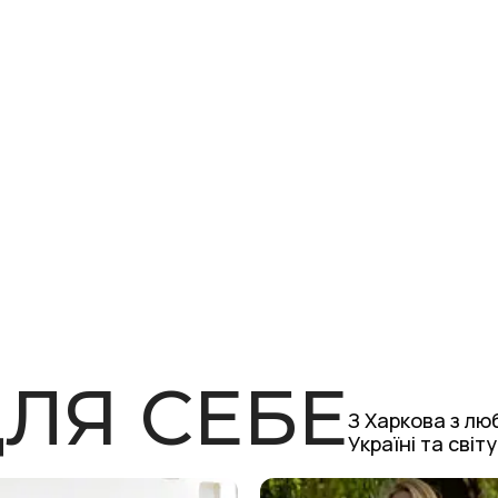
нтика та турбота про
ДЛЯ СЕБЕ
З Харкова з люб
Україні та світ