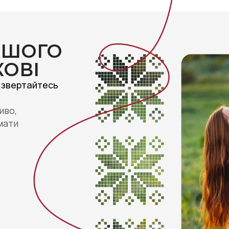
АШОГО
КОВІ
 звертайтесь
иво,
мати