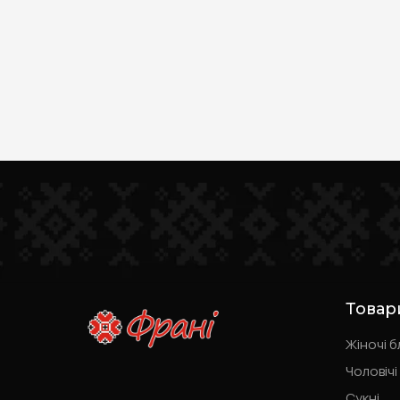
Товар
Жіночі б
Чоловічі
Сукні