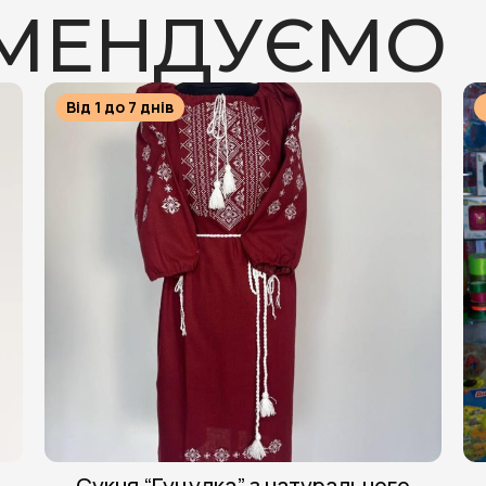
ОМЕНДУЄМО
Від 1 до 7 днів
Сукня “Гуцулка” з натурального