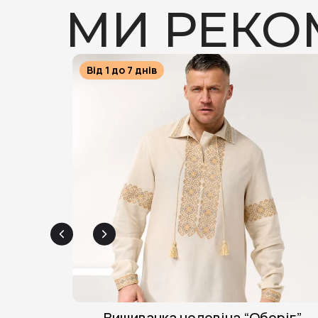
МИ РЕК
Від 1 до 7 днів
Вишиванка чоловіча “Оберіг”