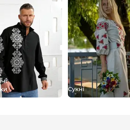
ічі
ки
Сукні