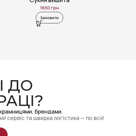
конопл
1850
грн
виш
Замовити
І ДО
РАЦІ?
 крамницями, брендами.
ий сервіс та швидка логістика — по всій
.