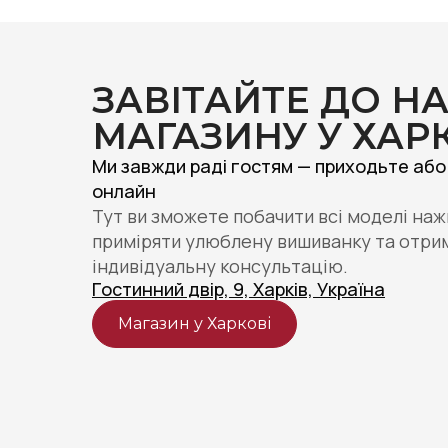
ЗАВІТАЙТЕ ДО Н
МАГАЗИНУ У ХАР
Ми завжди раді гостям — приходьте або
онлайн
Тут ви зможете побачити всі моделі наж
приміряти улюблену вишиванку та отри
індивідуальну консультацію.
Гостинний двір, 9, Харків, Україна
Магазин у Харкові