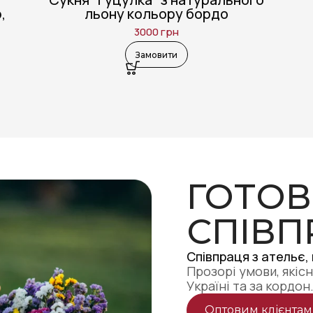
,
льону кольору бордо
3000
грн
Замовити
ГОТОВ
СПІВП
Співпраця з ательє,
Прозорі умови, якісн
Україні та за кордон
Оптовим клієнтам