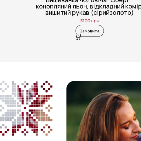
конопляний льон, відкладний комір
вишитий рукав (сірийзолото)
3100
грн
Замовити