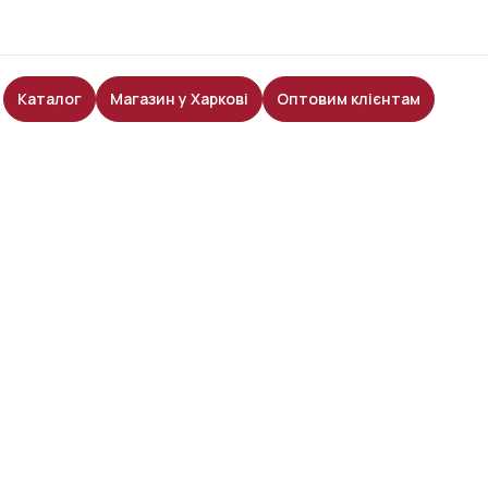
Каталог
Магазин у Харкові
Оптовим клієнтам
ВНІ
КИ
адицій та повагою до