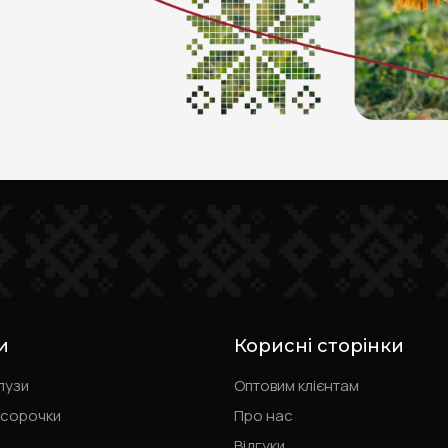
и
Корисні сторінки
лузи
Оптовим клієнтам
 сорочки
Про нас
Відгуки