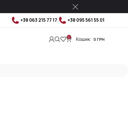
+38 063 215 77 17
+38 095 561 55 01
0
Кошик:
0
ГРН