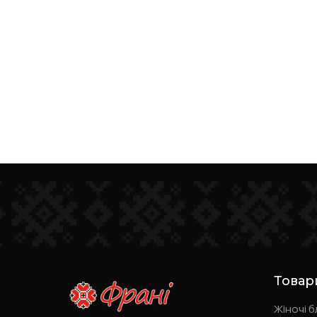
Товар
Жіночі б