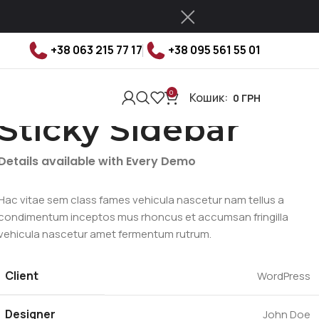
+38 063 215 77 17
+38 095 561 55 01
0
Кошик:
0
ГРН
Sticky Sidebar
Details available with Every Demo
Hac vitae sem class fames vehicula nascetur nam tellus a
condimentum inceptos mus rhoncus et accumsan fringilla
vehicula nascetur amet fermentum rutrum.
Client
WordPress
Designer
John Doe