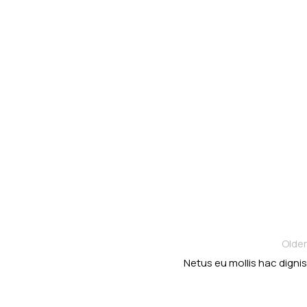
Older
Netus eu mollis hac dignis