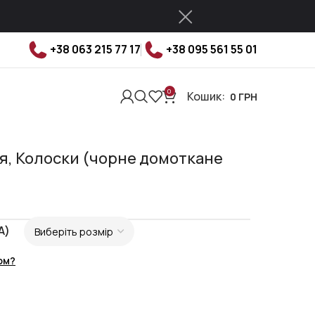
+38 063 215 77 17
+38 095 561 55 01
0
Кошик:
0
ГРН
я, Колоски (чорне домоткане
A)
ом?