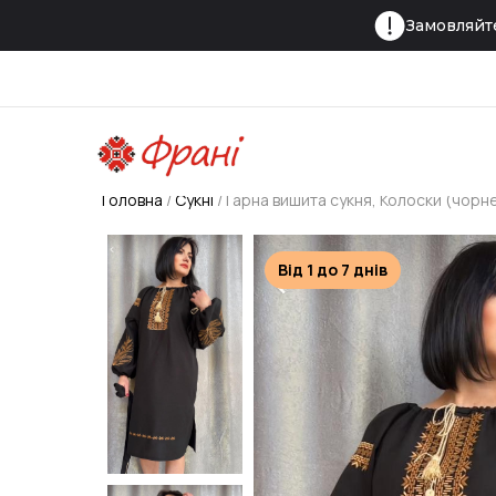
Замовляйте
Головна
Сукні
Гарна вишита сукня, Колоски (чор
Від 1 до 7 днів