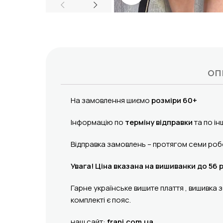
ОП
На замовлення шиємо
розміри 60+
Інформацію по
терміну відправки
та по ін
Відправка замовлень – протягом семи робо
Увага! Ціна вказана на вишиванки до 56 
Гарне українське вишите плаття , вишивк
комплекті є пояс.
наш сайт:
frani.com.ua