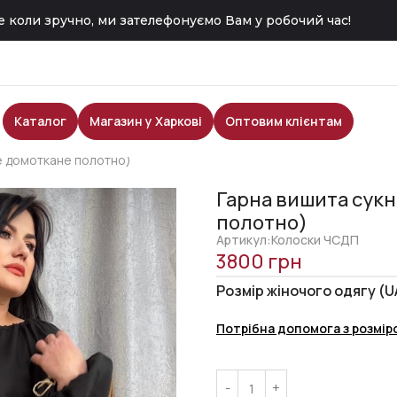
 коли зручно, ми зателефонуємо Вам у робочий час!
Каталог
Магазин у Харкові
Оптовим клієнтам
не домоткане полотно)
Гарна вишита сукн
полотно)
Артикул:Колоски ЧСДП
3800
грн
Розмір жіночого одягу (U
Потрібна допомога з розмір