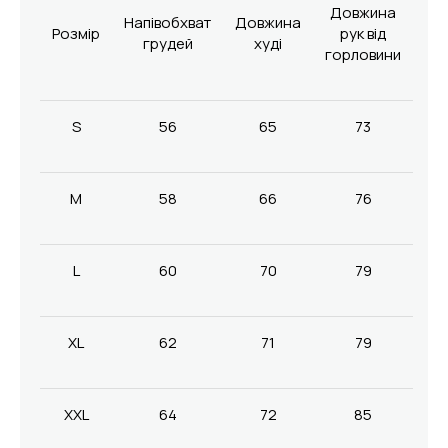
Довжина
Напівобхват
Довжина
Розмір
рук від
грудей
худі
горловини
S
56
65
73
M
58
66
76
L
60
70
79
XL
62
71
79
XXL
64
72
85