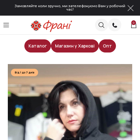
Замовляйте коли зручно, ми зателефонуємо Вам у робочий
час!
0
Каталог
Магазин у Харкові
Опт
Головна
Худі
Від 1 до 7 днів