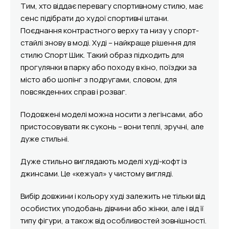
Тим, хто віддає перевагу спортивному стилю, має
сенс підібрати до худої спортивні штани.
Поєднання контрастного верху та низу у спорт-
стайлі знову в моді. Худі – найкраще рішення для
стилю Спорт Шик. Такий образ підходить для
прогулянки в парку або походу в кіно, поїздки за
місто або шопінг з подругами, словом, для
повсякденних справ і розваг.
Подовжені моделі можна носити з легінсами, або
пристосовувати як суконь – вони теплі, зручні, але
дуже стильні.
Дуже стильно виглядають моделі худі-кофт із
джинсами. Це «кежуал» у чистому вигляді.
Вибір довжини і кольору худі залежить не тільки від
особистих уподобань дівчини або жінки, але і від її
типу фігури, а також від особливостей зовнішності.