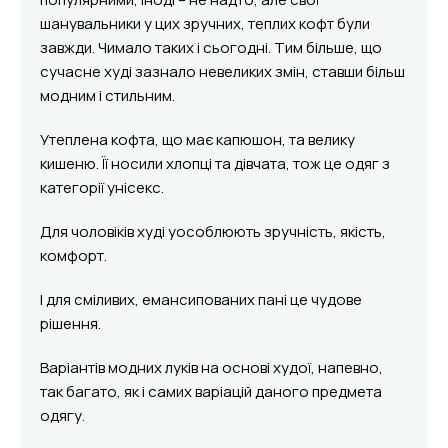
шанувальники у цих зручних, теплих кофт були
завжди. Чимало таких і сьогодні. Тим більше, що
сучасне худі зазнало невеликих змін, ставши більш
модним і стильним.
Утеплена кофта, що має капюшон, та велику
кишеню. Її носили хлопці та дівчата, тож це одяг з
категорії унісекс.
Для чоловіків худі уособлюють зручність, якість,
комфорт.
І для сміливих, емансипованих пані це чудове
рішення.
Варіантів модних луків на основі худої, напевно,
так багато, як і самих варіацій даного предмета
одягу.