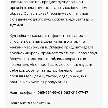
Зрозуміло, що цей предмет одягу повинен
органічно вливатися в загальну колірну гаму
образу. Сучасні дизайнери дуже лояльні, при
складанні модного луку можна поєднувати до 5
відтінків.
Худі всіляких кольорів та фасонів не дарма
улюблені багатьма дівчатками, дівчатами та
жінками у всьому світі. Складно придумати вдале
поєднання краси, зручності та стилю. Образ з худі,
безумовно, має свій, особливий шарм, він не
применшує жіночності, зате дозволяє відчувати
себе комфортно і затишно. Напевно, тому,
провівши весь день у такому одязі, з ним, як і
раніше, не хочеться розлучатися.
Наші телефони:
095-561-55-01, 063-215-77-17
Наш сайт:
frani.com.ua