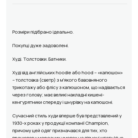
Розміри підібрано ідеально.
Покупці дуже задоволені.
Худі. Толстовки. Батники.
Худі від англійських hoodie або hood – «капюшон»
– толстовка (светр) з м'якого бавовняного
трикотажу або флісу з капюшоном, що надівається
через голову; має великі накладні кишені-
кенгурятники спереду і шнурівку на капюшоні.
Сучасний стиль худи вперше був представлений у
1930-х роках у продукції компанії Champion,
причому цей одяг призначався для тих, хто
працював у морозних умовах на півночі штату Нью-