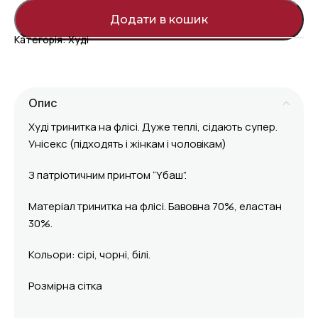
Додати в кошик
Категорія:
Худі
Опис
Худі тринитка на флісі. Дуже теплі, сідають супер.
Унісекс (підходять і жінкам і чоловікам)
З патріотичним принтом “Yбаш”.
Матеріал тринитка на флісі. Бавовна 70%, еластан
30%.
Кольори: сірі, чорні, білі.
Розмірна сітка