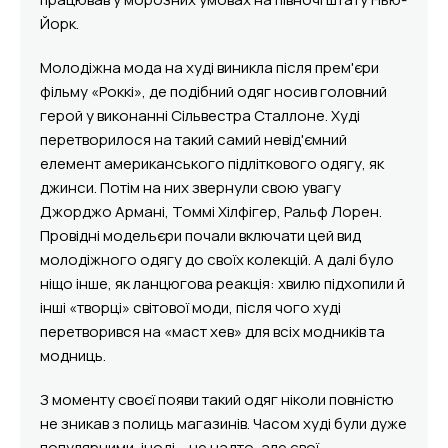
Йорк.
Молодіжна мода на худі виникла після прем'єри
фільму «Роккі», де подібний одяг носив головний
герой у виконанні Сільвестра Сталлоне. Худі
перетворилося на такий самий невід'ємний
елемент американського підліткового одягу, як
джинси. Потім на них звернули свою увагу
Джорджо Армані, Томмі Хілфігер, Ральф Лорен.
Провідні модельєри почали включати цей вид
молодіжного одягу до своїх колекцій. А далі було
ніщо інше, як ланцюгова реакція: хвилю підхопили й
інші «творці» світової моди, після чого худі
перетворився на «маст хев» для всіх модників та
модниць.
З моменту своєї появи такий одяг ніколи повністю
не зникав з полиць магазинів. Часом худі були дуже
популярними, іноді – не надто, але свої