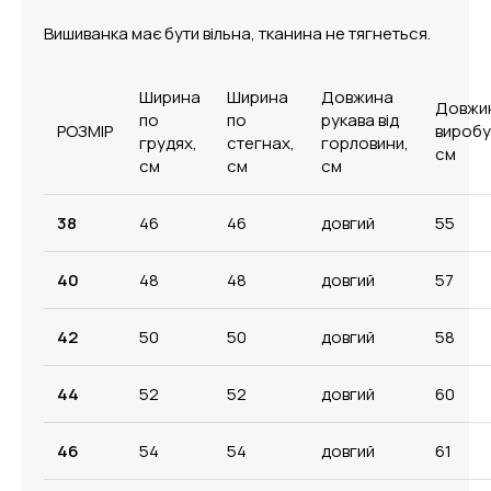
Вишиванка має бути вільна, тканина не тягнеться.
Ширина
Ширина
Довжина
Довжи
по
по
рукава від
РОЗМІР
виробу
грудях,
стегнах,
горловини,
см
см
см
см
38
46
46
довгий
55
40
48
48
довгий
57
42
50
50
довгий
58
44
52
52
довгий
60
46
54
54
довгий
61