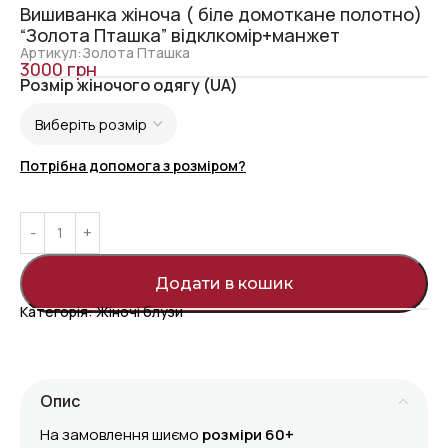
Вишиванка жіноча ( біле домоткане полотно)
“Золота Пташка” відклкомір+манжет
Артикул:Золота Пташка
3000
грн
Розмір жіночого одягу (UA)
Потрібна допомога з розміром?
Додати в кошик
Категорія:
Жіночі блузи
Опис
На замовлення шиємо
розміри 60+