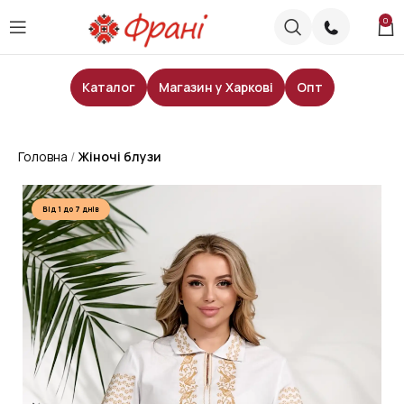
0
Каталог
Магазин у Харкові
Опт
Головна
Жіночі блузи
Від 1 до 7 днів