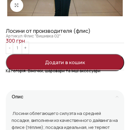
Click to enlarge
Лосини от производителя (флис)
Артикул:Флис "Вишивка 02"
300
грн
Додати в кошик
Категорія:
Віночки, шаровари та інші аксесуари
Опис
Лосини облегающего силуэта на средней
посадке, виполнени из качественного дайвинга на
флисе (тёплие); посадка идеальная, не теряют