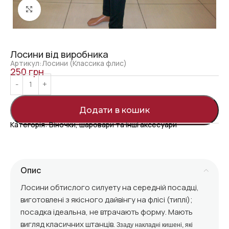
Click to enlarge
Лосини від виробника
Артикул:Лосини (Классика флис)
250
грн
Додати в кошик
Категорія:
Віночки, шаровари та інші аксесуари
Опис
Лосини обтислого силуету на середній посадці,
виготовлені з якісного дайвінгу на флісі (типлі);
посадка ідеальна, не втрачають форму. Мають
вигляд класичних штанців.
Ззаду накладні кишені, які