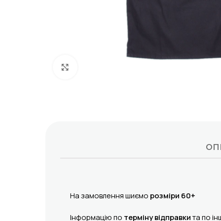
Click to enlarge
ОП
На замовлення шиємо
розміри 60+
Інформацію по
терміну відправки
та по ін