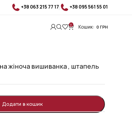
+38 063 215 77 17
+38 095 561 55 01
0
Кошик:
0
ГРН
а жіноча вишиванка , штапель
Додати в кошик