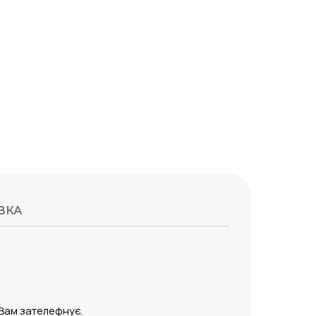
ВКА
 Вам зателефнує.