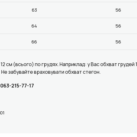
63
56
64
56
66
56
 см (всього) по грудях. Наприклад: у Вас обхват грудей 1
м. Не забувайте враховувати обхват стегон.
063-215-77-17
-01