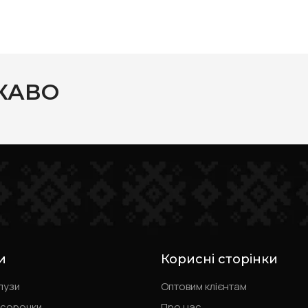
КАВО
и
Корисні сторінки
лузи
Оптовим клієнтам
 сорочки
Про нас