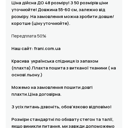
Ціна дійсна ДО 48 розміру! З 50 розмірів ціни
уточнюйте! Довжина 55-60 см, залежно від
розміру. На замовлення можна зробити довше/
коротше (ціну уточнюйте).
Передплата 50%
Наш сайт: frani.com.ua
Красива українська спідниця із запахом
(плахта).Плахта пошита з витканої тканини ( на
основі льону.)
Можемо на замовлення пошити довгі
плахти.Ціна договірна.
З усіх питань дзвоніть, обов’язково відповімо!
Розміри стандартні по обхвату стегон та талії,
якщо виникли питання, ми завжди допоможемо