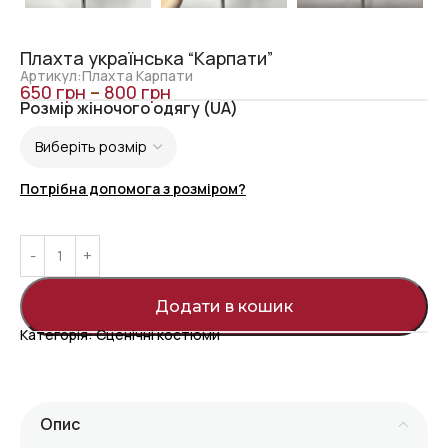
Плахта українська “Карпати”
Артикул:Плахта Карпати
650
грн
–
800
грн
Розмір жіночого одягу (UA)
Потрібна допомога з розміром?
Додати в кошик
Категорія:
Сценічні костюми
Опис