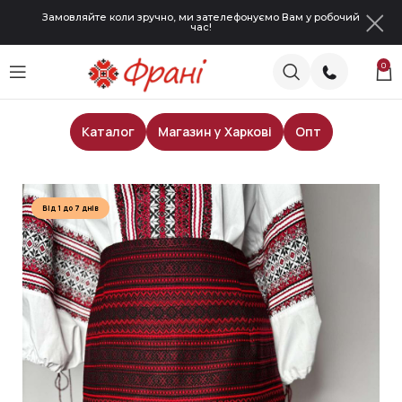
Замовляйте коли зручно, ми зателефонуємо Вам у робочий
час!
0
Каталог
Магазин у Харкові
Опт
Головна
Сценічні костюми
Від 1 до 7 днів