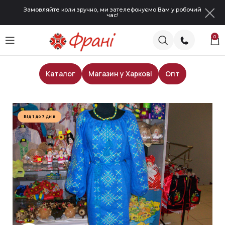
Замовляйте коли зручно, ми зателефонуємо Вам у робочий
час!
0
Каталог
Магазин у Харкові
Опт
Головна
Сукні
Від 1 до 7 днів