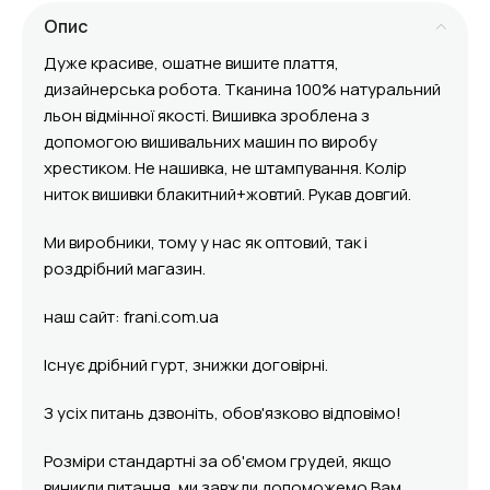
Опис
Дуже красиве, ошатне вишите плаття,
дизайнерська робота. Тканина 100% натуральний
льон відмінної якості. Вишивка зроблена з
допомогою вишивальних машин по виробу
хрестиком. Не нашивка, не штампування. Колір
ниток вишивки блакитний+жовтий. Рукав довгий.
Ми виробники, тому у нас як оптовий, так і
роздрібний магазин.
наш сайт: frani.com.ua
Існує дрібний гурт, знижки договірні.
З усіх питань дзвоніть, обов'язково відповімо!
Розміри стандартні за об'ємом грудей, якщо
виникли питання, ми завжди допоможемо Вам