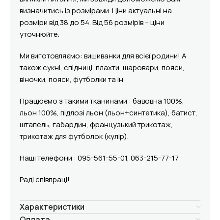
визначитись із розмірами. Ціни актуальні на
розміри від 38 до 54. Від 56 розмірів – ціни
уточнюйте.
Ми виготовляємо: вишиванки для всієї родини! А
також сукні, спідниці, плахти, шаровари, пояси,
віночки, пояси, футболки та ін.
Працюємо з такими тканинами : бавовна 100%,
льон 100%, підлозі льон (льон+синтетика), батист,
штапель, габардин, французький трикотаж,
трикотаж для футболок (кулір).
Наші телефони :
095-561-55-01, 063-215-77-17
Раді співпраці!
Характеристики
Оплата