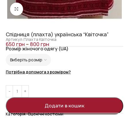
Click to enlarge
Спідниця (плахта) українська “Квіточка”
Артикул:Плахта Квіточка
650
грн
–
800
грн
Розмір жіночого одягу (UA)
Потрібна допомога з розміром?
Додати в кошик
Категорія:
Сценічні костюми