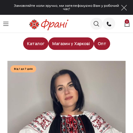
Замовляйте коли зручно, ми зателефонуємо Вам у робочий
час!
0
Каталог
Магазин у Харкові
Опт
Головна
Сукні
Від 1 до 7 днів