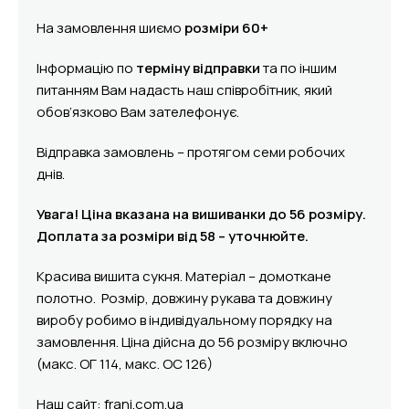
На замовлення шиємо
розміри 60+
Інформацію по
терміну відправки
та по іншим
питанням Вам надасть наш співробітник, який
обов’язково Вам зателефонує.
Відправка замовлень – протягом семи робочих
днів.
Увага! Ціна вказана на вишиванки до 56 розміру.
Доплата за розміри від 58 – уточнюйте.
Красива вишита сукня. Матеріал – домоткане
полотно. Розмір, довжину рукава та довжину
виробу робимо в індивідуальному порядку на
замовлення. Ціна дійсна до 56 розміру включно
(макс. ОГ 114, макс. ОС 126)
Наш сайт: frani.com.ua