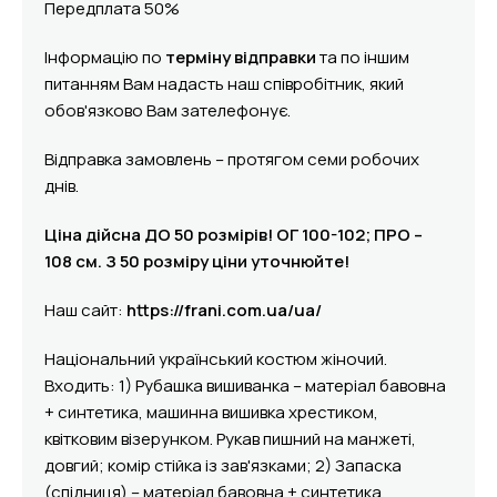
Передплата 50%
Інформацію по
терміну відправки
та по іншим
питанням Вам надасть наш співробітник, який
обов'язково Вам зателефонує.
Відправка замовлень – протягом семи робочих
днів.
Ціна дійсна ДО 50 розмірів! ОГ 100-102; ПРО –
108 см. З 50 розміру ціни уточнюйте!
Наш сайт:
https://frani.com.ua/ua/
Національний український костюм жіночий.
Входить: 1) Рубашка вишиванка – матеріал бавовна
+ синтетика, машинна вишивка хрестиком,
квітковим візерунком. Рукав пишний на манжеті,
довгий; комір стійка із зав'язками; 2) Запаска
(спідниця) – матеріал бавовна + синтетика,