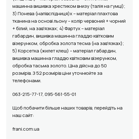
машинна вишивка хрестиком внизу (талія на гумці);
3) Понева (напівспідниця)х – матеріал плахтова
тканина на основі льону – колір червоний + чорний
+ білий, на зав'язках; 4) Фартух – матеріал
габардин, вишивка машинна гладдю квітковим
візерунком, обробка золота тесма (на зав'язках);
5) Корсетка (жилет клеш) – матеріал габардин,
вишивка машинна гладдю квітковим візерунком,
обробка тасьма золото. Ціна дійсна до 50
розмірів. З 52 розмірів ціни уточнюйте за
телефонами.
063-215-77-17, 095-561-55-01
Щоб побачити більше наших товарів, перейдіть на
наш сайт:
frani.com.ua