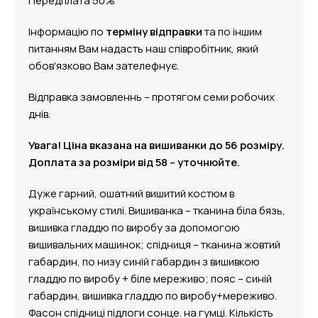
Передплата 50%
Інформацію по
терміну відправки
та по іншим
питанням Вам надасть наш співробітник, який
обов'язково Вам зателефнує.
Відправка замовленнь – протягом семи робочих
днів.
Увага! Ціна вказана на вишиванки до 56 розміру.
Доплата за розміри від 58 – уточнюйте.
Дуже гарний, ошатний вишитий костюм в
українському стилі. Вишиванка – тканина біла бязь,
вишивка гладдю по виробу за допомогою
вишивальних машинок; спідниця – тканина жовтий
габардин, по низу синій габардин з вишивкою
гладдю по виробу + біле мереживо; пояс – синій
габардин, вишивка гладдю по виробу+мереживо.
Фасон спідниці підлоги сонце. на гумці. Кількість