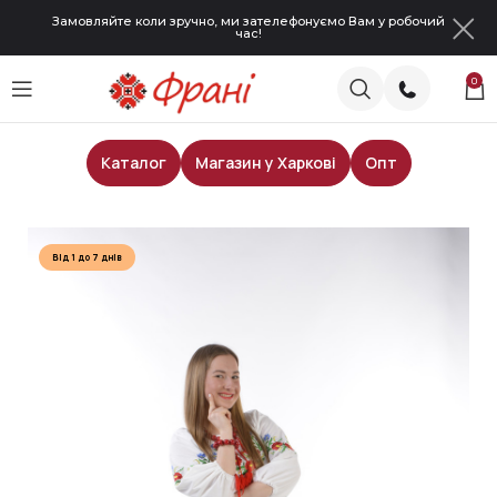
Замовляйте коли зручно, ми зателефонуємо Вам у робочий
час!
0
Каталог
Магазин у Харкові
Опт
Головна
Сценічні костюми
Від 1 до 7 днів