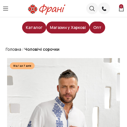
0
Каталог
Магазин у Харкові
Опт
Головна
Чоловічі сорочки
Від 1 до 7 днів