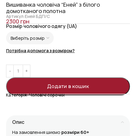
Вишиванка чоловіча “Еней” з білого
домотканого полотна
Артикул:Еней БДП/С
2300
грн
Розмір чоловічого одягу (UA)
Потрібна допомога з розміром?
Додати в кошик
Категорія:
Чоловічі сорочки
Опис
На замовлення шиємо
розміри 60+