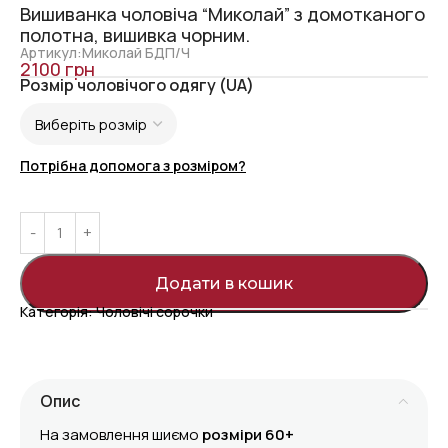
Вишиванка чоловіча “Миколай” з домотканого
полотна, вишивка чорним.
Артикул:Миколай БДП/Ч
2100
грн
Розмір чоловічого одягу (UA)
Потрібна допомога з розміром?
Додати в кошик
Категорія:
Чоловічі сорочки
Опис
На замовлення шиємо
розміри 60+