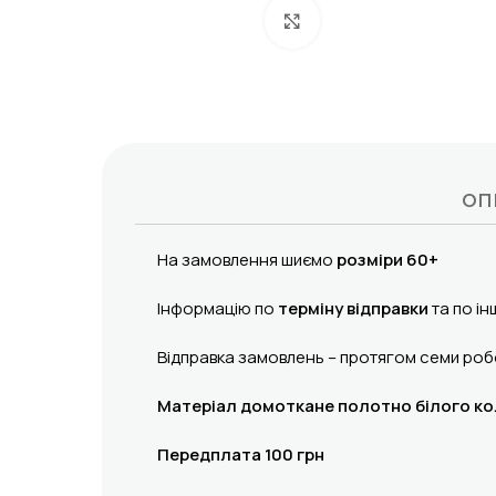
Click to enlarge
ОП
На замовлення шиємо
розміри 60+
Інформацію по
терміну відправки
та по ін
Відправка замовлень – протягом семи робо
Матеріал домоткане полотно білого к
Передплата 100 грн