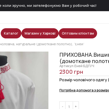
 коли зручно, ми зателефонуємо Вам у робочий час!
Каталог
Магазин у Харкові
Оптовим клієнтам
оловіча, натуральне (домоткане полотно), “Еней”
ПРИХОВАНА.Вишива
(домоткане полотн
Артикул:Еней БДП/Ч
2300
грн
Розмір чоловічого одягу 
Потрібна допомога з розмір