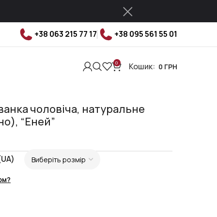
+38 063 215 77 17
+38 095 561 55 01
0
Кошик:
0
ГРН
нка чоловіча, натуральне
о), “Еней”
(UA)
ом?