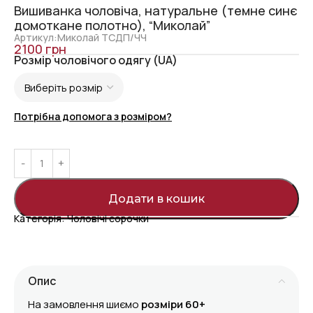
Вишиванка чоловіча, натуральне (темне синє
домоткане полотно), “Миколай”
Артикул:Миколай ТСДП/ЧЧ
2100
грн
Розмір чоловічого одягу (UA)
Потрібна допомога з розміром?
Додати в кошик
Категорія:
Чоловічі сорочки
Опис
На замовлення шиємо
розміри 60+