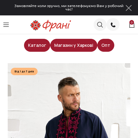
Замовляйте коли зручно, ми зателефонуємо Вам у робочий
час!
0
Каталог
Магазин у Харкові
Опт
Головна
Чоловічі сорочки
Від 1 до 7 днів