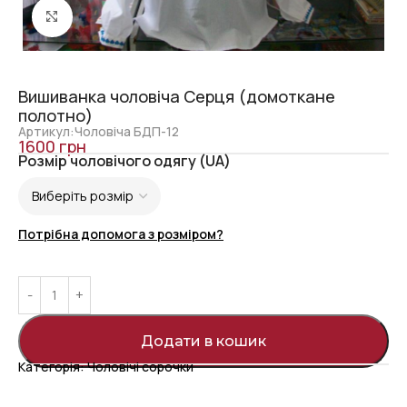
Click to enlarge
Вишиванка чоловіча Серця (домоткане
полотно)
Артикул:Чоловіча БДП-12
1600
грн
Розмір чоловічого одягу (UA)
Потрібна допомога з розміром?
Додати в кошик
Категорія:
Чоловічі сорочки