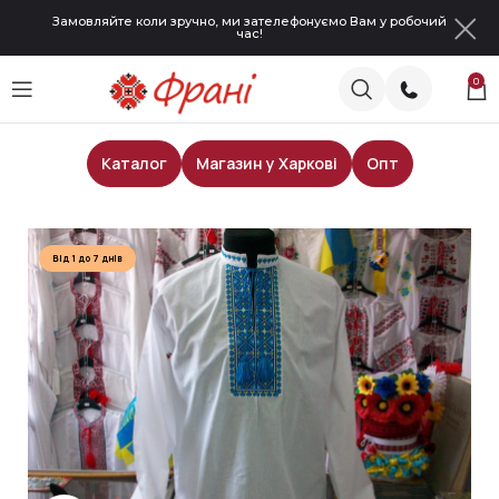
Замовляйте коли зручно, ми зателефонуємо Вам у робочий
час!
0
Каталог
Магазин у Харкові
Опт
Головна
Чоловічі сорочки
Від 1 до 7 днів