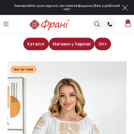
Замовляйте коли зручно, ми зателефонуємо Вам у робочий
час!
0
Каталог
Магазин у Харкові
Опт
Головна
Жіночі блузи
Від 1 до 7 днів