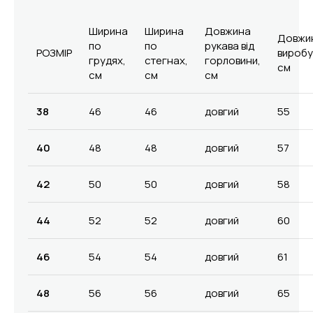
Ширина
Ширина
Довжина
Довжи
по
по
рукава від
РОЗМІР
виробу
грудях,
стегнах,
горловини,
см
см
см
см
38
46
46
довгий
55
40
48
48
довгий
57
42
50
50
довгий
58
44
52
52
довгий
60
46
54
54
довгий
61
48
56
56
довгий
65