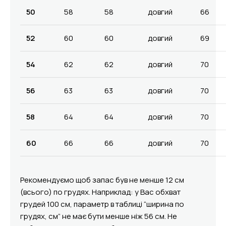
50
58
58
довгий
66
52
60
60
довгий
69
54
62
62
довгий
70
56
63
63
довгий
70
58
64
64
довгий
70
60
66
66
довгий
70
Рекомендуємо щоб запас був не менше 12 см
(всього) по грудях. Наприклад: у Вас обхват
грудей 100 см, параметр в таблиці “ширина по
грудях, см” не має бути менше ніж 56 см. Не