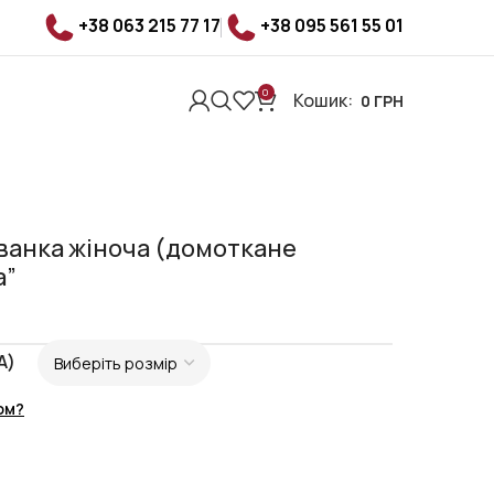
+38 063 215 77 17
+38 095 561 55 01
0
Кошик:
0
ГРН
анка жіноча (домоткане
а”
A)
ом?