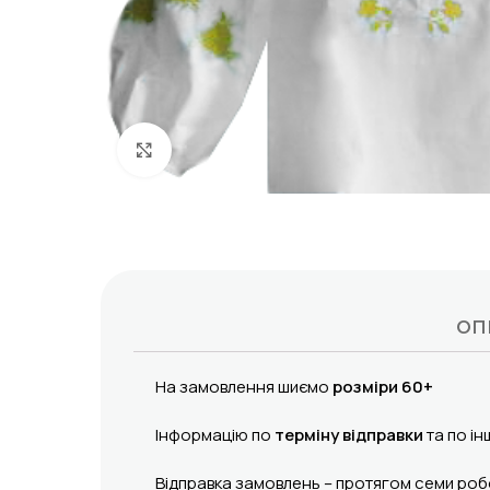
Click to enlarge
ОП
На замовлення шиємо
розміри 60+
Інформацію по
терміну відправки
та по ін
Відправка замовлень – протягом семи робо