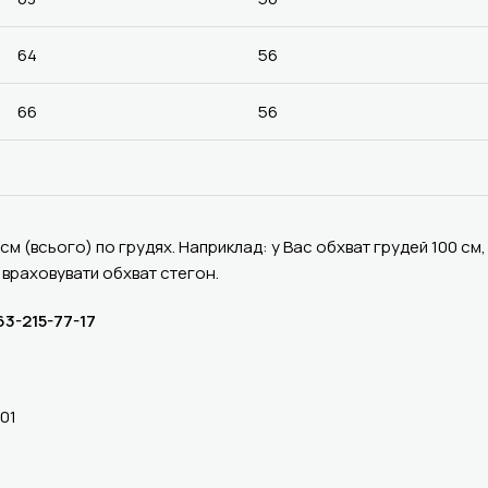
64
56
66
56
 (всього) по грудях. Наприклад: у Вас обхват грудей 100 см, 
 враховувати обхват стегон.
3-215-77-17
-01