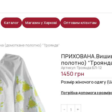
Каталог
Магазин у Харкові
Оптовим клієнтам
а (домоткане полотно) “Троянда”
ПРИХОВАНА.Вишив
полотно) “Троянд
Артикул:Троянда БЛ-12
1450
грн
Розмір жіночого одягу (U
Потрібна допомога з розмір