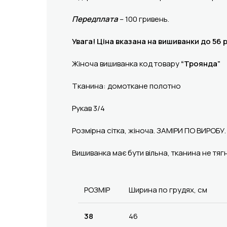
Передплата
– 100 гривень.
Увага! Ціна вказана на вишиванки до 56 
Жіноча вишиванка код товару
“Троянда”
Тканина: домоткане полотно
Рукав 3/4
Розмірна сітка, жіноча. ЗАМІРИ ПО ВИРОБУ.
Вишиванка має бути вільна, тканина не тяг
РОЗМІР
Ширина по грудях, см
38
46