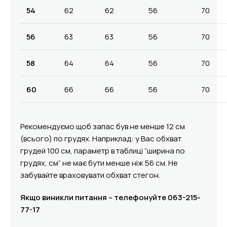
54
62
62
56
70
56
63
63
56
70
58
64
64
56
70
60
66
66
56
70
Рекомендуємо щоб запас був не менше 12 см
(всього) по грудях. Наприклад: у Вас обхват
грудей 100 см, параметр в таблиці “ширина по
грудях, см” не має бути менше ніж 56 см. Не
забувайте враховувати обхват стегон.
Якщо виникли питання – телефонуйте 063-215-
77-17