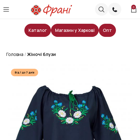
0
Каталог
Магазин у Харкові
Опт
Головна
Жіночі блузи
Від 1 до 7 днів