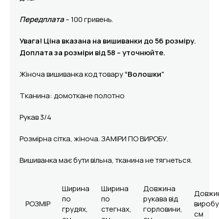
Передплата
– 100 гривень.
Увага! Ціна вказана на вишиванки до 56 розміру.
Доплата за розміри від 58 – уточнюйте.
Жіноча вишиванка код товару
“Волошки”
Тканина: домоткане полотно
Рукав 3/4
Розмірна сітка, жіноча. ЗАМІРИ ПО ВИРОБУ.
Вишиванка має бути вільна, тканина не тягнеться.
Ширина
Ширина
Довжина
Довжи
по
по
рукава від
РОЗМІР
виробу
грудях,
стегнах,
горловини,
см