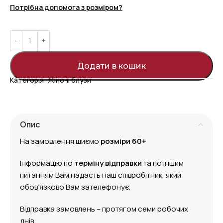
Потрібна допомога з розміром?
Додати в кошик
Категорія:
Жіночі блузи
Опис
На замовлення шиємо
розміри 60+
Інформацію по
терміну відправки
та по іншим
питанням Вам надасть наш співробітник, який
обов’язково Вам зателефонує.
Відправка замовлень – протягом семи робочих
днів.