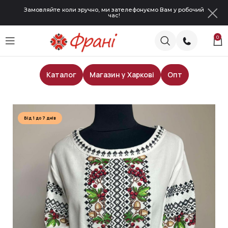
Замовляйте коли зручно, ми зателефонуємо Вам у робочий
час!
0
Каталог
Магазин у Харкові
Опт
Головна
Жіночі блузи
Від 1 до 7 днів