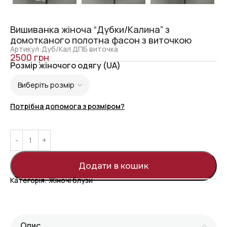
Вишиванка жіноча “Дубки/Калина” з
домотканого полотна фасон з виточкою
Артикул:Дуб/Кал ДПБ виточка
2500
грн
Розмір жіночого одягу (UA)
Потрібна допомога з розміром?
Додати в кошик
Категорія:
Жіночі блузи
Опис