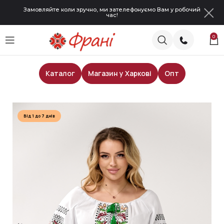
Замовляйте коли зручно, ми зателефонуємо Вам у робочий
час!
0
Каталог
Магазин у Харкові
Опт
Головна
Жіночі блузи
Від 1 до 7 днів