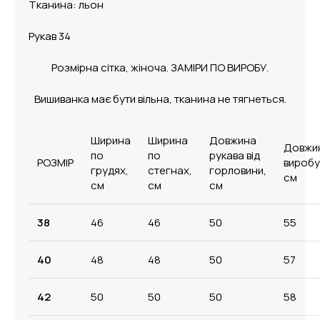
Тканина: льон
Рукав 34
Розмірна сітка, жіноча. ЗАМІРИ ПО ВИРОБУ.
Вишиванка має бути вільна, тканина не тягнеться.
Ширина
Ширина
Довжина
Довжи
по
по
рукава від
РОЗМІР
виробу
грудях,
стегнах,
горловини,
см
см
см
см
38
46
46
50
55
40
48
48
50
57
42
50
50
50
58