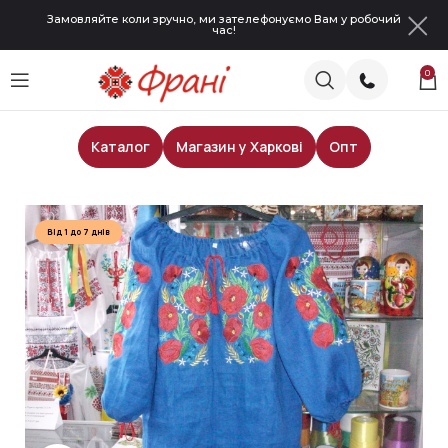
Замовляйте коли зручно, ми зателефонуємо Вам у робочий
час!
0
Каталог
Магазин у Харкові
Опт
Головна
Жіночі блузи
Від 1 до 7 днів