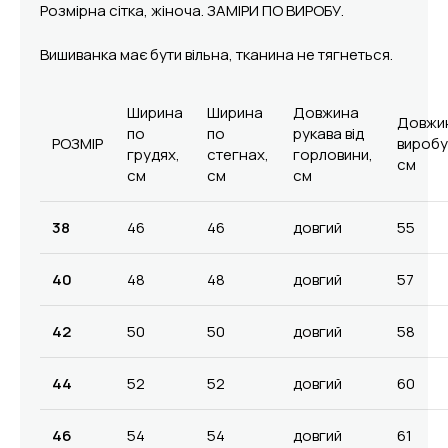
Розмірна сітка, жіноча. ЗАМІРИ ПО ВИРОБУ.
Вишиванка має бути вільна, тканина не тягнеться.
Ширина
Ширина
Довжина
Довжи
по
по
рукава від
РОЗМІР
виробу
грудях,
стегнах,
горловини,
см
см
см
см
38
46
46
довгий
55
40
48
48
довгий
57
42
50
50
довгий
58
44
52
52
довгий
60
46
54
54
довгий
61