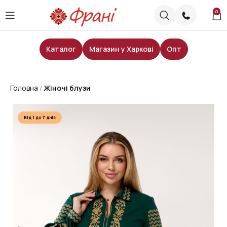
0
Каталог
Магазин у Харкові
Опт
Головна
Жіночі блузи
Від 1 до 7 днів