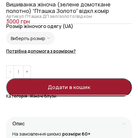
Вишиванка жіноча (зелене домоткане
полотно) “Пташка Золото” відкл.комір
Артикул:Пташка ДП зел/золото/від.ком
3000
грн
Розмір жіночого одягу (UA)
Потрібна допомога з розміром?
Додати в кошик
Категорія:
Жіночі блузи
Опис
На замовлення шиємо
розміри 60+