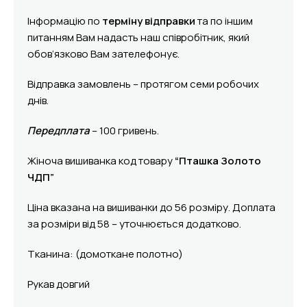
Інформацію по
терміну відправки
та по іншим
питанням Вам надасть наш співробітник, який
обов’язково Вам зателефонує.
Відправка замовлень – протягом семи робочих
днів.
Передплата
– 100 гривень.
Жіноча вишиванка код товару
“Пташка Золото
ЧДП”
Ціна вказана на вишиванки до 56 розміру. Доплата
за розміри від 58 – уточнюється додатково.
Тканина: (домоткане полотно)
Рукав довгий