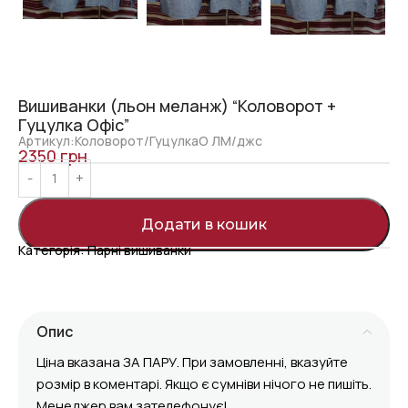
Вишиванки (льон меланж) “Коловорот +
Гуцулка Офіс”
Артикул:Коловорот/ГуцулкаО ЛМ/джс
2350
грн
Додати в кошик
Категорія:
Парні вишиванки
Опис
Ціна вказана ЗА ПАРУ. При замовленні, вказуйте
розмір в коментарі. Якщо є сумніви нічого не пишіть.
Менеджер вам зателефонує!