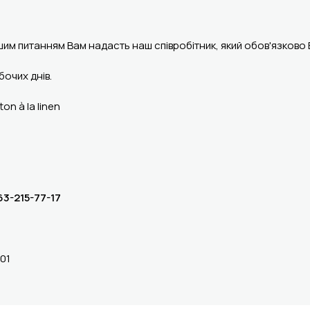
шим питанням Вам надасть наш співробітник, який обов'язково
очих днів.
on à la linen
3-215-77-17
-01