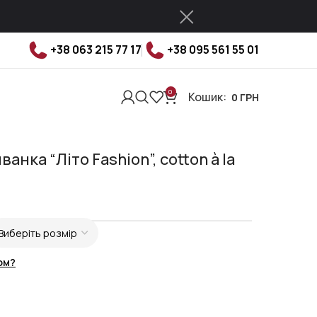
+38 063 215 77 17
+38 095 561 55 01
0
Кошик:
0
ГРН
нка “Літо Fashion”, cotton à la
ом?