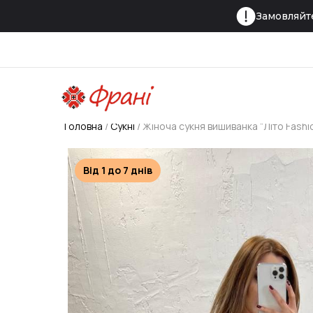
Замовляйте
Головна
Сукні
Жіноча сукня вишиванка “Літо Fashion”
Від 1 до 7 днів