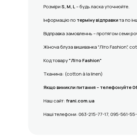
Розміри
S, M, L
– будь ласка уточнюйте.
Інформацію по
терміну відправки
та по ін
Відправка замовленнь – протягом семи роб
Жіноча блуза вишиванка "Літо Fashion", cott
Код товару
"Літо Fashion"
Тканина: (cotton à la linen)
Якщо виникли питання – телефонуйте 06
Наш сайт:
frani.com.ua
Наші телефони: 063-215-77-17, 095-561-55