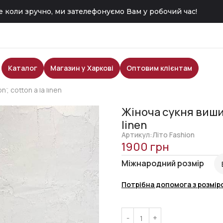
 коли зручно, ми зателефонуємо Вам у робочий час!
Каталог
Магазин у Харкові
Оптовим клієнтам
, cotton à la linen
Жіноча сукня вишива
linen
Артикул:Літо Fashion
1900
грн
Міжнародний розмір
Потрібна допомога з розмір