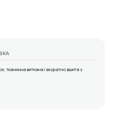
ВКА
ок
, тканинна
виткана
і акуратно
вшита
у