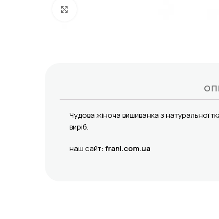
Click to enlarge
ОП
Чудова жіноча вишиванка з натуральної тка
виріб.
наш сайт:
frani.com.ua