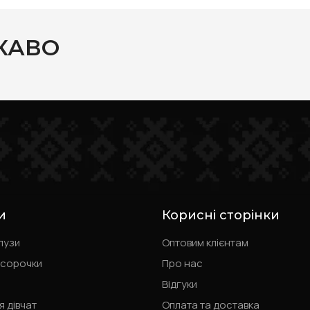
КАВО
и
Корисні сторінки
лузи
Оптовим клієнтам
 сорочки
Про нас
Відгуки
я дівчат
Оплата та доставка