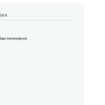
ВКА
 Вам зателефнує.