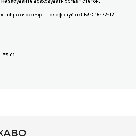
м. Не забувайте враховувати обхват стегон.
 як обрати розмір – телефонуйте 063-215-77-17
1-55-01
КАВО