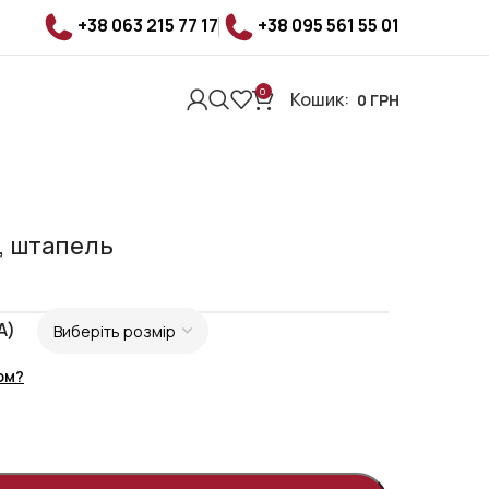
+38 063 215 77 17
+38 095 561 55 01
0
Кошик:
0
ГРН
, штапель
A)
ом?