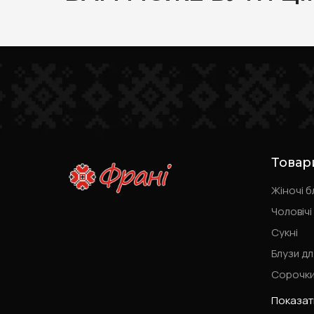
Товар
Жіночі б
Чоловічі
Сукні
Блузи дл
Сорочки
Показат