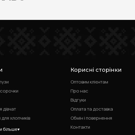
и
Корисні сторінки
лузи
Оптовим клієнтам
 сорочки
Про нас
Відгуки
я дівчат
Оплата та доставка
 для хлопчиків
Обмін і повернення
Контакти
и більше