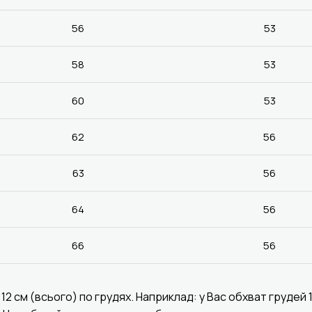
56
53
58
53
60
53
62
56
63
56
64
56
66
56
 см (всього) по грудях. Наприклад: у Вас обхват грудей 1