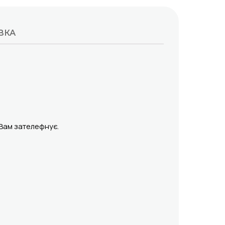
ВКА
 Вам зателефнує.