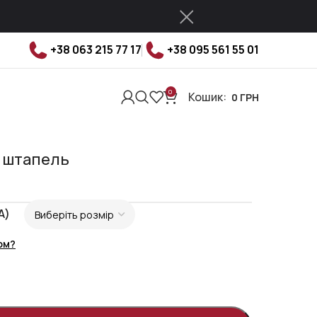
+38 063 215 77 17
+38 095 561 55 01
0
Кошик:
0
ГРН
 штапель
A)
ом?