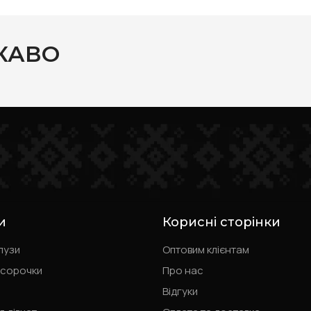
КАВО
и
Корисні сторінки
лузи
Оптовим клієнтам
 сорочки
Про нас
Відгуки