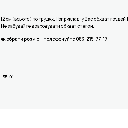
 см (всього) по грудях. Наприклад: у Вас обхват грудей 1
м. Не забувайте враховувати обхват стегон.
 як обрати розмір – телефонуйте 063-215-77-17
1-55-01