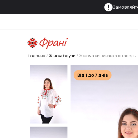
Замовляйте
Головна
Жіночі блузи
Жіноча вишиванка штапель
Від 1 до 7 днів