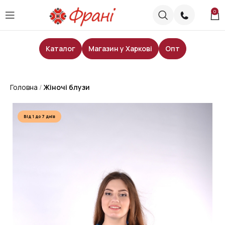
0
Каталог
Магазин у Харкові
Опт
Головна
Жіночі блузи
Від 1 до 7 днів