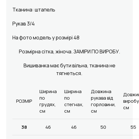
Тканина: штапель
Рукав 3/4
На фото модель у розмірі 48
Розмірна сітка, жіноча. ЗАМІРИ ПО ВИРОБУ.
Вишиванка має бути вільна, тканина не
тягнеться.
Ширина
Ширина
Довжина
Довжи
по
по
рукава від
РОЗМІР
виробу
грудях,
стегнах,
горловини,
см
см
см
см
38
46
46
50
55