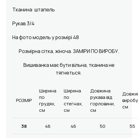
Тканина: штапель
Рукав 3/4
На фото модель у розмірі 48
Розмірна сітка, жіноча. ЗАМІРИ ПО ВИРОБУ.
Вишиванка має бути вільна, тканина не
тягнеться.
Ширина
Ширина
Довжина
Довжи
по
по
рукава від
РОЗМІР
виробу
грудях,
стегнах,
горловини,
см
см
см
см
38
46
46
50
55