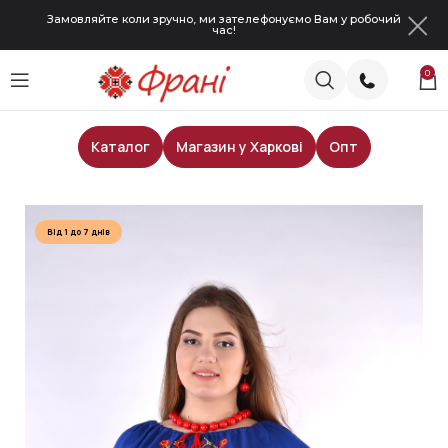
Замовляйте коли зручно, ми зателефонуємо Вам у робочий
час!
0
Каталог
Магазин у Харкові
Опт
Головна
Жіночі блузи
Від 1 до 7 днів