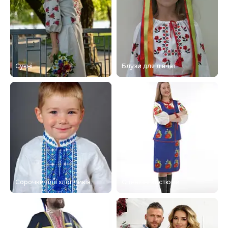
Сукні
Блузи для дівчат
Сорочки для хлопчиків
Сценічні костюми