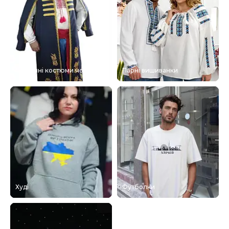
Сценічні костюми чоловічі
Парні вишиванки
Худі
Футболки