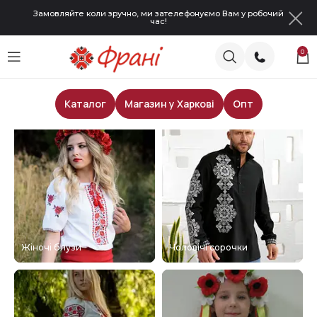
Замовляйте коли зручно, ми зателефонуємо Вам у робочий
час!
0
Каталог
Магазин у Харкові
Опт
Жіночі блузи
Чоловічі сорочки