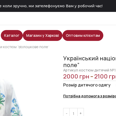
 коли зручно, ми зателефонуємо Вам у робочий час!
Каталог
Магазин у Харкові
Оптовим клієнтам
ий костюм “Волошкове поле”
Український наці
поле”
Артикул:костюм дитячий №1
2000
грн
–
2100
гр
Розмір дитячого одягу
Потрібна допомога з розмір