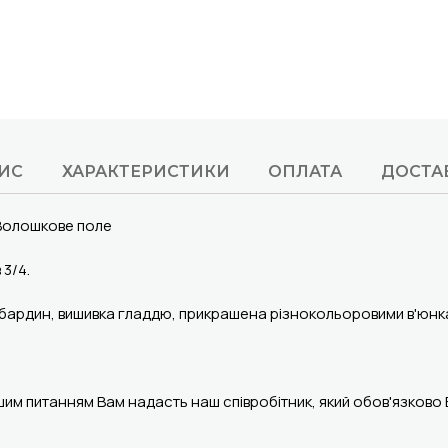
ИС
ХАРАКТЕРИСТИКИ
ОПЛАТА
ДОСТА
 Волошкове поле
 3/4.
габардин, вишивка гладдю, прикрашена різнокольоровими в'юн
шим питанням Вам надасть наш співробітник, який обов'язково