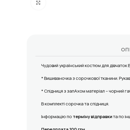
Click to enlarge
ОП
Чудовий український костюм для дівчаток
* Вишиваночка з сорочкової тканини. Рукав
* Спідниця з запАхом матеріал – чорний 
В комплекті сорочка та спідниця.
Інформацію по
терміну відправки
та по ін
Передплата 100 грн