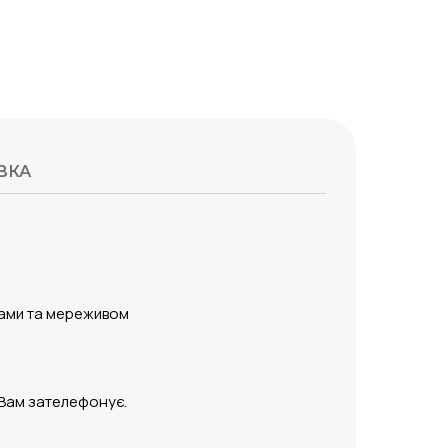
ВКА
ками та мереживом
 Вам зателефонує.