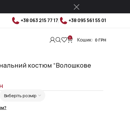
+38 063 215 77 17
+38 095 561 55 01
0
Кошик:
0
ГРН
ональний костюм “Волошкове
н
ом?