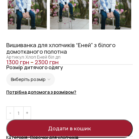
Вишиванка для хлопчиків “Еней” з білого
домотканого полотна
Артикул:Хлоп Еней біл дп
1300
грн
–
2300
грн
Розмір дитячого одягу
Потрібна допомога з розміром?
Додати в кошик
Категорія:
Сорочки для хлопчиків