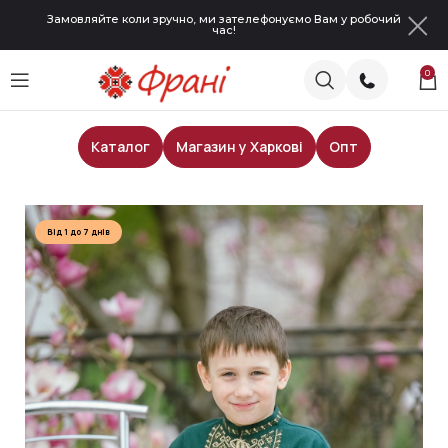
Замовляйте коли зручно, ми зателефонуємо Вам у робочий
час!
0
Каталог
Магазин у Харкові
Опт
Головна
Сорочки для хлопчиків
Від 1 до 7 днів