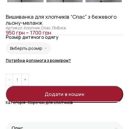
Вишиванка для хлопчиків “Спас” з бежевого
льону-меланж
Артикул:Хлопчик Спас ЛМБеж
950
грн
–
1700
грн
Розмір дитячого одягу
Потрібна допомога з розміром?
Додати в кошик
Категорія:
Сорочки для хлопчиків
Опис