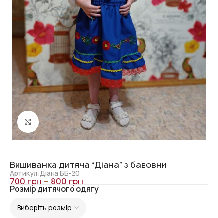
Click to enlarge
Вишиванка дитяча “Діана” з бавовни
Артикул:Діана ББ-20
700
грн
–
800
грн
Розмір дитячого одягу