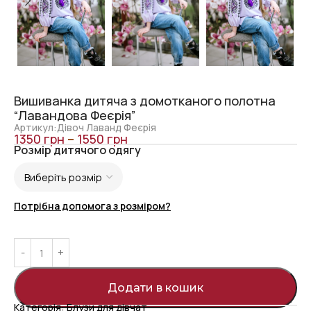
Вишиванка дитяча з домотканого полотна
“Лавандова Феєрія”
Артикул:Дівоч Лаванд Феєрія
1350
грн
–
1550
грн
Розмір дитячого одягу
Потрібна допомога з розміром?
Додати в кошик
Категорія:
Блузи для дівчат