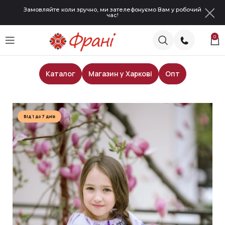
Замовляйте коли зручно, ми зателефонуємо Вам у робочий
час!
0
Каталог
Магазин у Харкові
Опт
Головна
Блузи для дівчат
Від 1 до 7 днів